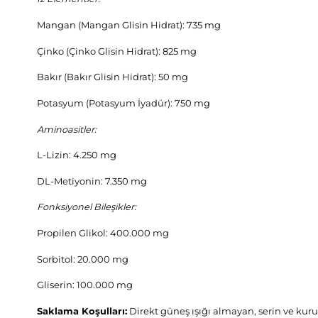
Mangan (Mangan Glisin Hidrat): 735 mg
Çinko (Çinko Glisin Hidrat): 825 mg
Bakır (Bakır Glisin Hidrat): 50 mg
Potasyum (Potasyum İyadür): 750 mg
Aminoasitler:
L-Lizin: 4.250 mg
DL-Metiyonin: 7.350 mg
Fonksiyonel Bileşikler:
Propilen Glikol: 400.000 mg
Sorbitol: 20.000 mg
Gliserin: 100.000 mg
Saklama Koşulları:
Direkt güneş ışığı almayan, serin ve kur