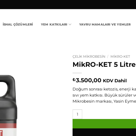
İSHAL ÇÖZÜMLERI
YEM KATKILARI
YAVRU MAMALARI VE YEMLER
ÇELIK MIKROBESIN
/
MIKRO-KET
MikRO-KET 5 Litre
3.500,00
₺
KDV Dahil
Doğum sonrası ketozis, enerji ka
sıvı yem katkısı. Büyük sürüler
Mikrobesin markası, Yasin Eymen 
MikRO-KET 5 Litre adet