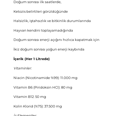
Doğum sonrası ilk saatlerde,
Ketozis belirtileri görüldüğünde
Halsizlik, iştahsızlık ve bitkinlik durumlarında
Hayvan kendini toplayamadığında
Doğum sonrası enerji açığını hızlıca kapatmak için
İkiz doğum sonrası yoğun enerji kaybında
İçerik (Her 1 Litrede)
Vitaminler:
Niacin (Nicotinamide %99): 11.000 mg
Vitamin B6 (Piridoksin HCl): 80 mg
Vitamin B12: 50 mg
Kolin Klorid (%75): 37.500 mg
İz Elementler: