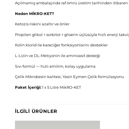
Açılmamış ambalajında raf ömrü üretim tarihinden itibaren 
Neden MİKRO-KET?
Ketozis riskini azaltır ve önler
Propilen glikol + sorbitol + gliserin üçlüsüyle hızlı enerji takvi
Kolin klorid ile karaciğer fonksiyonlarını destekler
L-Lizin ve DL-Metiyonin ile aminoasit desteği
Sıvı formül — hızlı emilim, kolay uygulama
Çelik Mikrobesin kalitesi, Yasin Eymen Çelik formülasyonu
Paket İçeriği:
1 x 5 Litre MikRO-KET
İLGILI ÜRÜNLER